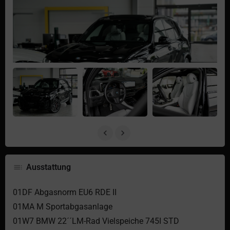
Ausstattung
01DF Abgasnorm EU6 RDE II
01MA M Sportabgasanlage
01W7 BMW 22´´LM-Rad Vielspeiche 745I STD