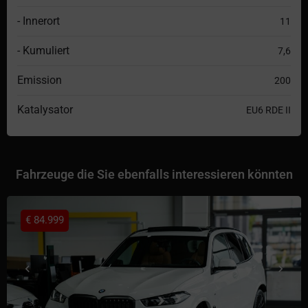
- Innerort
11
- Kumuliert
7,6
Emission
200
Katalysator
EU6 RDE II
Fahrzeuge die Sie ebenfalls interessieren könnten
€
84.999