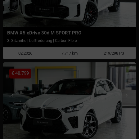
BMW X5 xDrive 30d M SPORT PRO
3. Sitzreihe | Luftfederung | Carbon Fibre
02.2026
7.717 km
219/298 PS
€
48.799