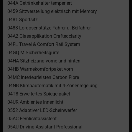
044A Getränkehalter temperiert
0459 Sitzverstellung elektrisch mit Memory
0481 Sportsitz
0488 Lordosenstütze Fahrer u. Beifahrer
04A2 Glasapplikation Craftedclarity
04FL Travel & Comfort Rail System
04GQ M Sicherheitsgurte
04HA Sitzheizung vorne und hinten
04HB Wärmekomfortpaket vorn
04MC Interieurleisten Carbon Fibre
04NB Klimaautomatik mit 4-Zonenregelung
04T8 Erweitertes Spiegelpaket
04UR Ambientes Innenlicht
0552 Adaptiver LED-Scheinwerfer
05AC Fernlichtassistent
05AU Driving Assistant Professional