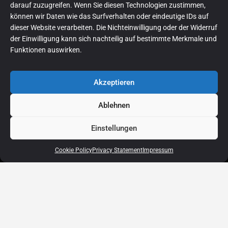
01.2026
8.401 km
223/303 PS
darauf zuzugreifen. Wenn Sie diesen Technologien zustimmen,
können wir Daten wie das Surfverhalten oder eindeutige IDs auf
dieser Website verarbeiten. Die Nichteinwilligung oder der Widerruf
der Einwilligung kann sich nachteilig auf bestimmte Merkmale und
Funktionen auswirken.
Akzeptieren
Ablehnen
Einstellungen
Cookie Policy
Privacy Statement
Impressum
Startseite
Fahrzeugbestand
Finanzierung
Ankauf