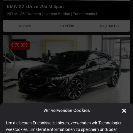
BMW X2 xDrive 20d M Sport
20"LM | 360°Kamera | Harman-Kardon | Panoramadach
02.2026
7.073 km
120/163 PS
€
70.899
Wir verwenden Cookies
BMW 540 d xDrive M SPORT PRO
Sitzbelüftung | Bowers & Wilkins | Panoramadach
Um die besten Erlebnisse zu bieten, verwenden wir Technologien
wie Cookies, um Geräteinformationen zu speichern und/oder