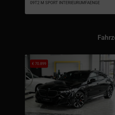
09T2 M SPORT INTERIEURUMFAENGE
Fahrz
€
70.899