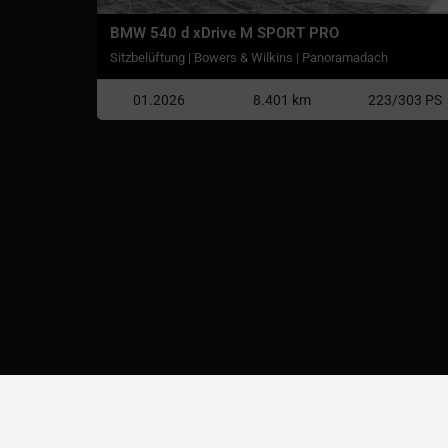
BMW 540 d xDrive M SPORT PRO
Sitzbelüftung | Bowers & Wilkins | Panoramadach
01.2026
8.401 km
223/303 PS