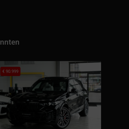
önnten
€
90.999