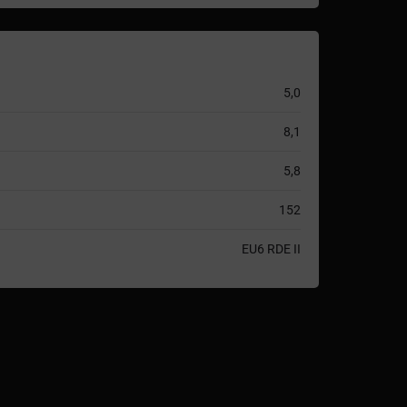
5,0
8,1
5,8
152
EU6 RDE II