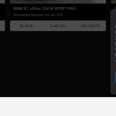
BMW X1 xDrive 20d M SPORT PRO
Ehemaliger Neupreis: 64.740,-EUR
E
02.2026
6.601 km
120/163 PS