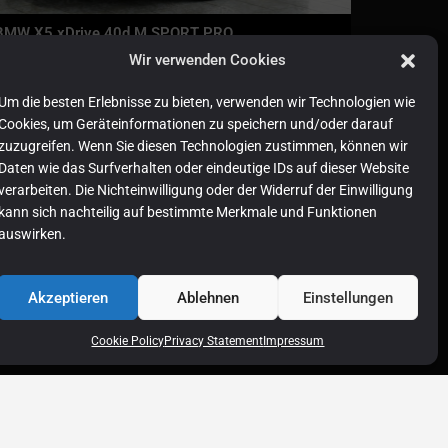
BMW X5 xDrive 40d M SPORT PRO
hemaliger Neupreis: 123.850,-EUR
Wir verwenden Cookies
01.2026
6.745 km
259/352 PS
Um die besten Erlebnisse zu bieten, verwenden wir Technologien wie
Cookies, um Geräteinformationen zu speichern und/oder darauf
zuzugreifen. Wenn Sie diesen Technologien zustimmen, können wir
Daten wie das Surfverhalten oder eindeutige IDs auf dieser Website
verarbeiten. Die Nichteinwilligung oder der Widerruf der Einwilligung
kann sich nachteilig auf bestimmte Merkmale und Funktionen
auswirken.
Akzeptieren
Ablehnen
Einstellungen
Cookie Policy
Privacy Statement
Impressum