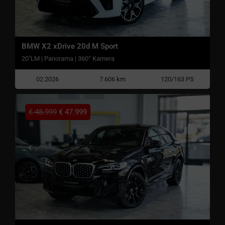
BMW X2 xDrive 20d M Sport
20"LM | Panorama | 360° Kamera
02.2026
7.606 km
120/163 PS
€
48.999
€
47.999