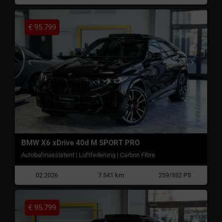
€
95.799
BMW X6 xDrive 40d M SPORT PRO
Autobahnassistent | Luftfederung | Carbon Fibre
02.2026
7.541 km
259/352 PS
€
95.799