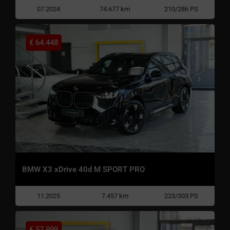
07.2024
74.677 km
210/286 PS
€
64.448
BMW X3 xDrive 40d M SPORT PRO
11.2025
7.457 km
223/303 PS
€
57.999