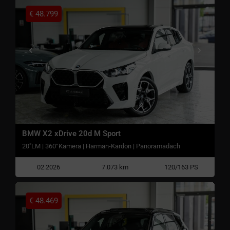
€
48.799
BMW X2 xDrive 20d M Sport
20"LM | 360°Kamera | Harman-Kardon | Panoramadach
02.2026
7.073 km
120/163 PS
€
48.469