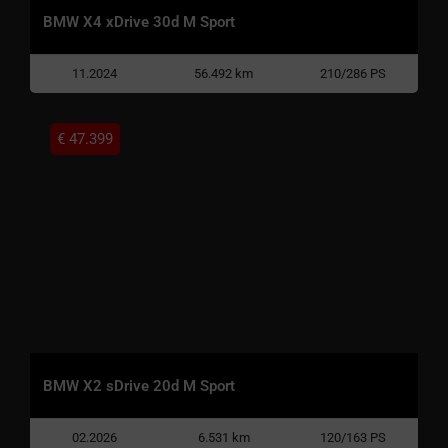
BMW X4 xDrive 30d M Sport
11.2024
56.492 km
210/286 PS
€
47.399
BMW X2 sDrive 20d M Sport
02.2026
6.531 km
120/163 PS