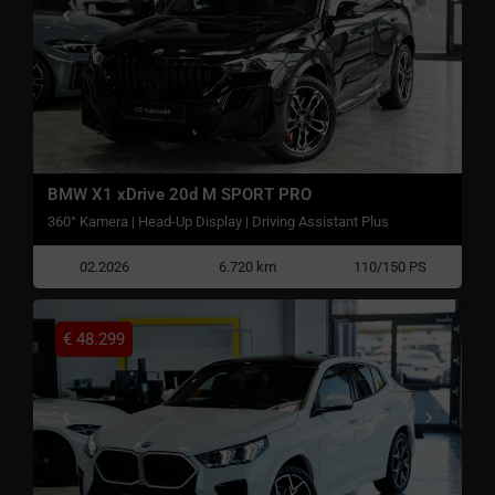
BMW X1 xDrive 20d M SPORT PRO
360° Kamera | Head-Up Display | Driving Assistant Plus
02.2026
6.720 km
110/150 PS
€
48.299