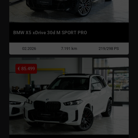
BMW X5 xDrive 30d M SPORT PRO
02.2026
7.191 km
219/298 PS
€
85.499