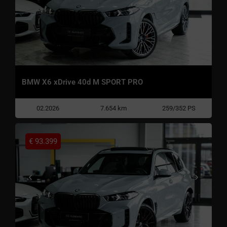
BMW X6 xDrive 40d M SPORT PRO
02.2026
7.654 km
259/352 PS
€
93.399