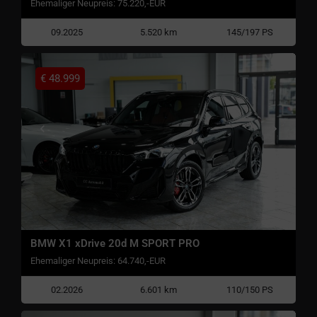
Ehemaliger Neupreis: 75.220,-EUR
09.2025
5.520 km
145/197 PS
€
48.999
BMW X1 xDrive 20d M SPORT PRO
Ehemaliger Neupreis: 64.740,-EUR
02.2026
6.601 km
110/150 PS