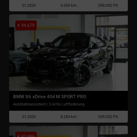
01.2026
6.920 km
259/352 PS
€
94.679
BMW X6 xDrive 40d M SPORT PRO
Autobahnassistent | 2-Achs Luftfederung
01.2026
8.284 km
259/352 PS
€
93.999