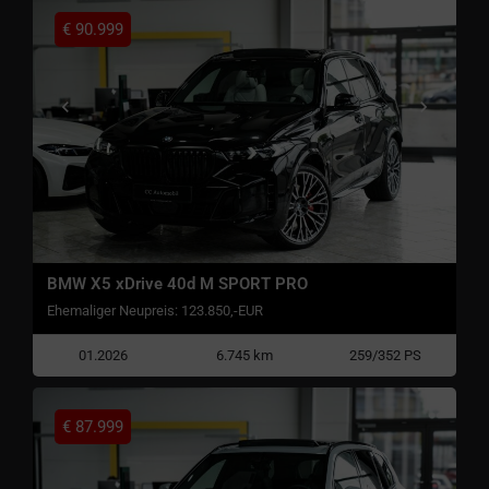
€
90.999
BMW X5 xDrive 40d M SPORT PRO
Ehemaliger Neupreis: 123.850,-EUR
01.2026
6.745 km
259/352 PS
€
87.999