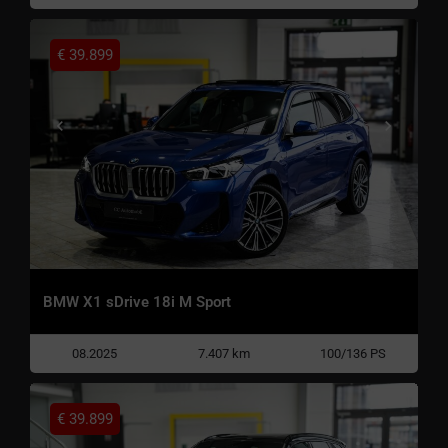
€
39.899
BMW X1 sDrive 18i M Sport
08.2025
7.407 km
100/136 PS
€
39.899