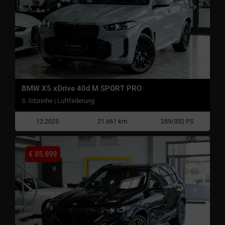
BMW X5 xDrive 40d M SPORT PRO
3. Sitzreihe | Luftfederung
12.2025
21.661 km
259/352 PS
€
85.899