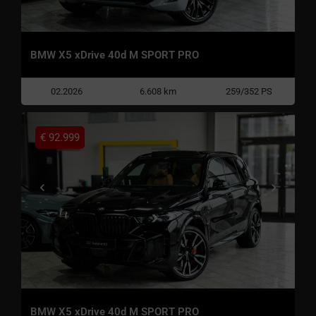
BMW X5 xDrive 40d M SPORT PRO
02.2026
6.608 km
259/352 PS
€
92.999
BMW X5 xDrive 40d M SPORT PRO