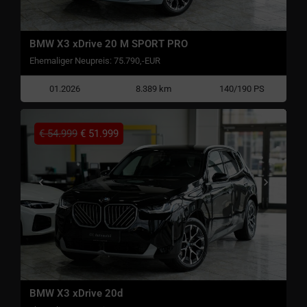
BMW X3 xDrive 20 M SPORT PRO
Ehemaliger Neupreis: 75.790,-EUR
01.2026
8.389 km
140/190 PS
€
54.999
€
51.999
BMW X3 xDrive 20d