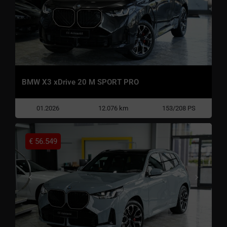
BMW X3 xDrive 20 M SPORT PRO
01.2026
12.076 km
153/208 PS
€
56.549