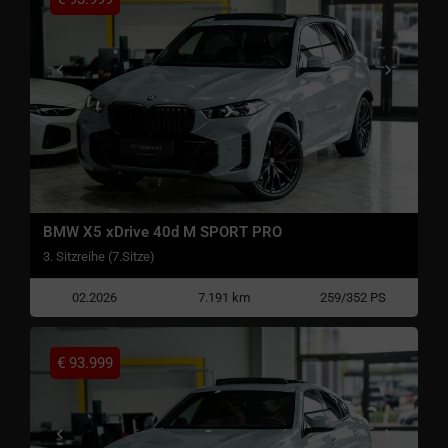
BMW X5 xDrive 40d M SPORT PRO
3. Sitzreihe (7.Sitze)
02.2026
7.191 km
259/352 PS
€
93.999