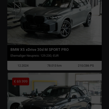
BMW X5 xDrive 30d M SPORT PRO
Ehemaliger Neupreis: 129.230,-EUR
12.2024
78.013 km
210/286 PS
€
69.999