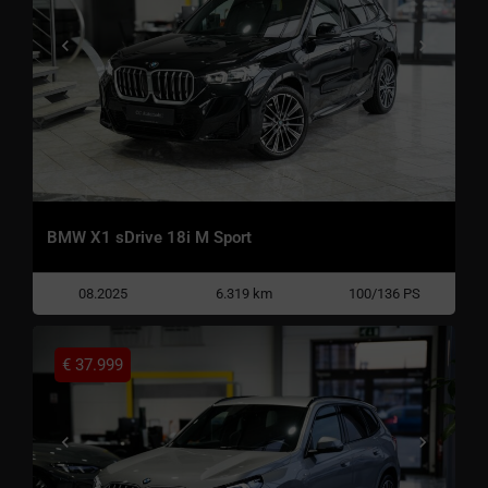
BMW X1 sDrive 18i M Sport
08.2025
6.319 km
100/136 PS
€
37.999