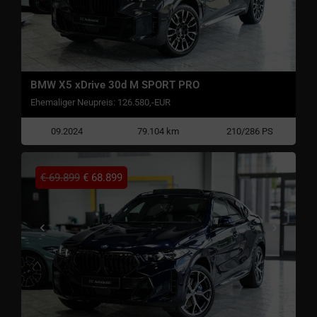
BMW X5 xDrive 30d M SPORT PRO
Ehemaliger Neupreis: 126.580,-EUR
09.2024
79.104 km
210/286 PS
€
69.899
€
68.899