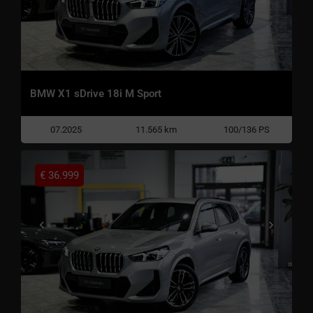
BMW X1 sDrive 18i M Sport
07.2025
11.565 km
100/136 PS
€
36.999