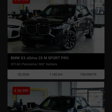
BMW X3 xDrive 20 M SPORT PRO
20"LM | Panorama | 360° Kamera
02.2026
7.182 km
153/208 PS
€
56.999