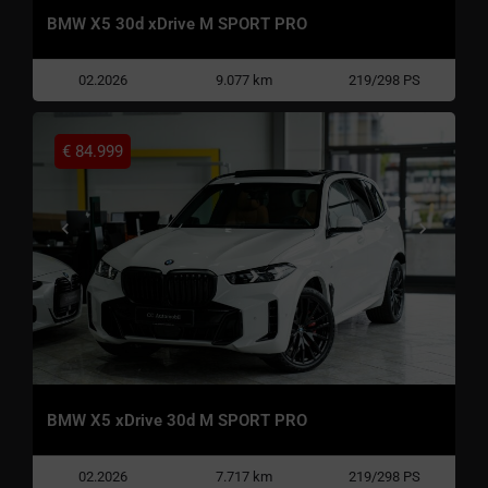
BMW X5 30d xDrive M SPORT PRO
02.2026
9.077 km
219/298 PS
€
84.999
BMW X5 xDrive 30d M SPORT PRO
02.2026
7.717 km
219/298 PS