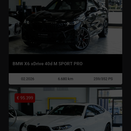
BMW X6 xDrive 40d M SPORT PRO
02.2026
6.680 km
259/352 PS
€
95.399