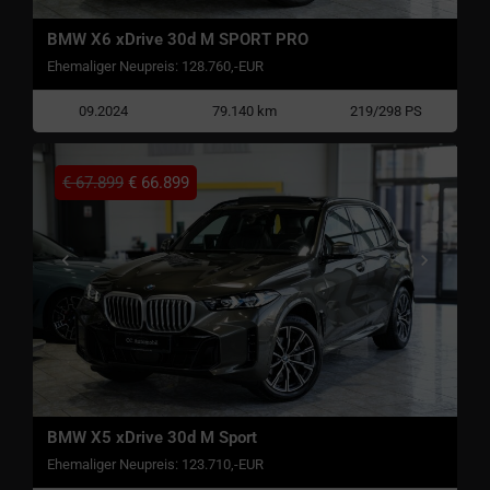
BMW X6 xDrive 30d M SPORT PRO
Ehemaliger Neupreis: 128.760,-EUR
09.2024
79.140 km
219/298 PS
€
67.899
€
66.899
BMW X5 xDrive 30d M Sport
Ehemaliger Neupreis: 123.710,-EUR