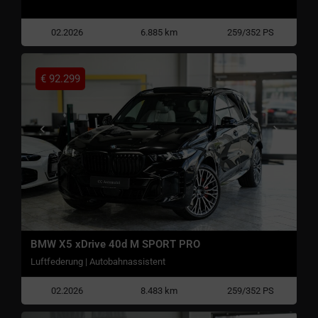
02.2026
6.885 km
259/352 PS
€
92.299
BMW X5 xDrive 40d M SPORT PRO
Luftfederung | Autobahnassistent
02.2026
8.483 km
259/352 PS