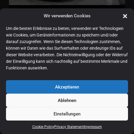
BMW X1 sDrive 18i M Sport
Wir verwenden Cookies
Um die besten Erlebnisse zu bieten, verwenden wir Technologien
07.2025
4.411 km
100/136 PS
wie Cookies, um Geräteinformationen zu speichern und/oder
darauf zuzugreifen. Wenn Sie diesen Technologien zustimmen,
können wir Daten wie das Surfverhalten oder eindeutige IDs auf
€
36.999
dieser Website verarbeiten. Die Nichteinwilligung oder der Widerruf
der Einwilligung kann sich nachteilig auf bestimmte Merkmale und
Funktionen auswirken.
Akzeptieren
Ablehnen
Einstellungen
BMW X1 sDrive 18i M Sport
Cookie Policy
Privacy Statement
Impressum