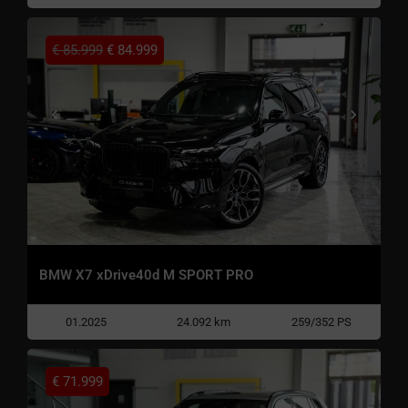
€
85.999
€
84.999
BMW X7 xDrive40d M SPORT PRO
01.2025
24.092 km
259/352 PS
€
71.999