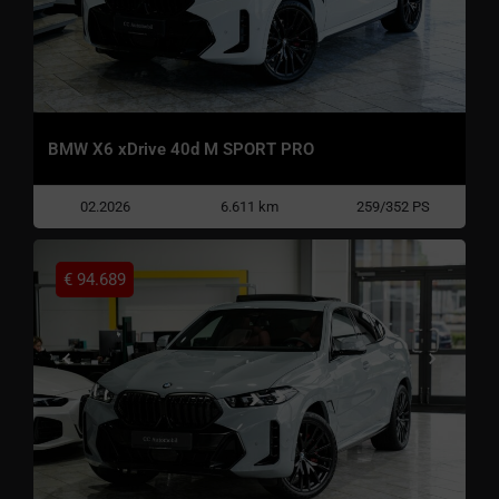
BMW X6 xDrive 40d M SPORT PRO
02.2026
6.611 km
259/352 PS
€
94.689